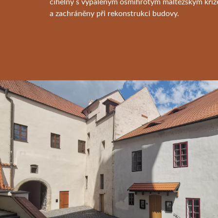
cihelny s vypáleným osmihrotým maltézským kříže
a zachráněny při rekonstrukci budovy.