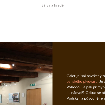
Sály na hradě
Galerijní sál navržený 
panského pivovaru
. Je
Výhodou je pak přímý v
III. nádvoří. Odtud se 
Podskalí a původně ren