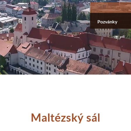
Přejít
k
hlavnímu
Pozvánky
obsahu
Maltézský sál