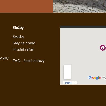
Služby
Svatby
Sály na hradě
Hradní safari
ce.eu/
FAQ - časté dotazy