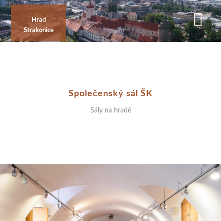
Přejít
k
Hrad
Strakonice
hlavnímu
obsahu
Společenský sál ŠK
Sály na hradě