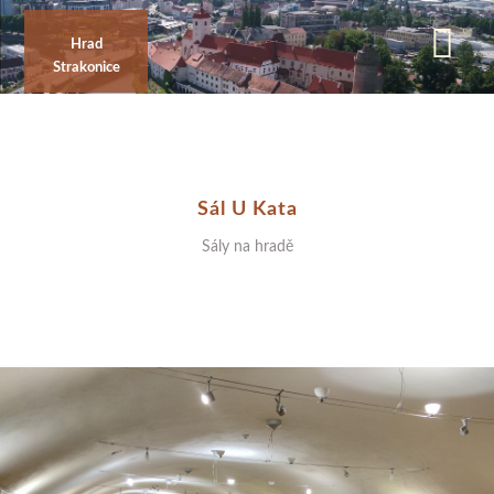
Přejít
k
Hrad
Strakonice
hlavnímu
obsahu
Sál U Kata
Sály na hradě