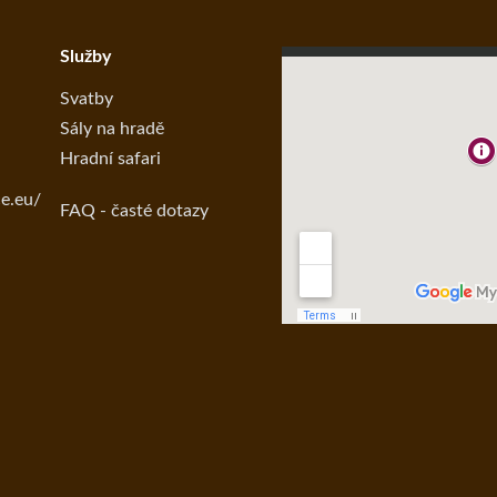
Služby
Svatby
Sály na hradě
Hradní safari
ce.eu/
FAQ - časté dotazy