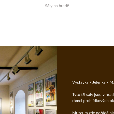
Sály na hradě
Výstavka / Jelenka / 
Tyto tři sály jsou v hra
rámci prohlídkových o
Muzeum zde pořádá hlav