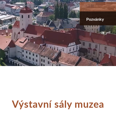
Přejít
k
hlavnímu
Pozvánky
obsahu
Výstavní sály muzea