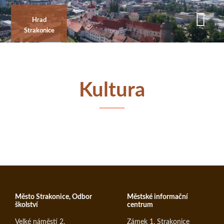
Přejít
k
Hrad
Strakonice
hlavnímu
obsahu
Kultura
Město Strakonice, Odbor
Městské informační
školství
centrum
Velké náměstí 2,
Zámek 1, Strakonice