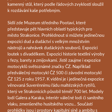
kamenný stůl, který podle řádových zvyklostí sloužil
k rozdávání kaše potřebným.
Sídlí zde Muzeum středního Pootaví, které
představuje pět hlavních oblastí typických pro
město Strakonice. Prohlédnout si můžete jedinečnou
expozici dud a dudáctví s velkým množstvím
nástrojů a nahrávek dudáckých souborů. Expozici
loutek s divadélkem. Expozici historie textilní výroby
s fezy, barety a zmijovkami. Jistě zaujme i expozice
motocyklů světoznámé značky ČZ. Například
předválečný motocykl ČZ 500 či závodní motocykl
ČZ 125 z roku 1957. K vidění je i jedinečná expozice
věnovaná Suverénnímu řádu maltézských rytířů,
který ve Strakonicích působil téměř 700 let. Modely
lodí Galera a Karaka, interiér válečné lodi či sanitního
vlaku, zmenšeného husitského vozu... Součástí
prohlídky jsou i prostory kapitulní síně a ambitu s