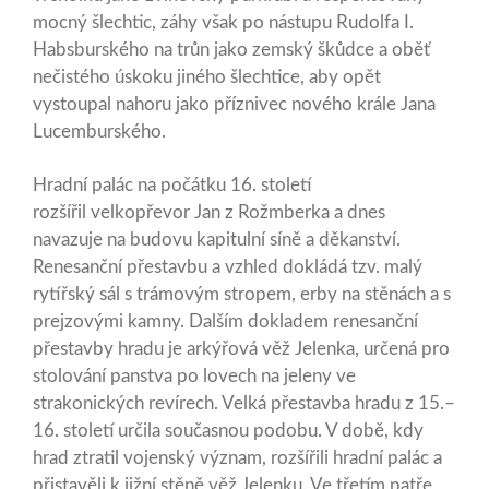
mocný šlechtic, záhy však po nástupu Rudolfa I.
Habsburského na trůn jako zemský škůdce a oběť
nečistého úskoku jiného šlechtice, aby opět
vystoupal nahoru jako příznivec nového krále Jana
Lucemburského.
Hradní palác na počátku 16. století
rozšířil velkopřevor Jan z Rožmberka a dnes
navazuje na budovu kapitulní síně a děkanství.
Renesanční přestavbu a vzhled dokládá tzv. malý
rytířský sál s trámovým stropem, erby na stěnách a s
prejzovými kamny. Dalším dokladem renesanční
přestavby hradu je arkýřová věž Jelenka, určená pro
stolování panstva po lovech na jeleny ve
strakonických revírech. Velká přestavba hradu z 15.–
16. století určila současnou podobu. V době, kdy
hrad ztratil vojenský význam, rozšířili hradní palác a
přistavěli k jižní stěně věž Jelenku. Ve třetím patře