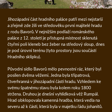
Jihozápadní část hradního paláce patří mezi nejstarší
a zřejmě zde žili ve středověku první majitelé hradu
z rodu Bavorů. V nejnižším podlaží románského
paláce z 12. století je přístupná místnost sklenutá
čtyřmi poli kleneb bez žeber na středový sloup, dnes
je pod úrovní terénu (tyto prostory jsou součástí
Hradního sklípku).
Původní sídlo Bavorů mělo pevnostní ráz, který byl
posílen dvěma věžemi. Jedna byla třípatrová,
čtverhranná v jihozápadní části hradu. Vzhledem ke
svému špatnému stavu byla kolem roku 1800
stržena. Druhou je dnešní vyhlídková věž Rumpál.
Hrad obklopovala kamenná hradba, která vedla na
severu až k části, která byla v majetku řádu johanitů.