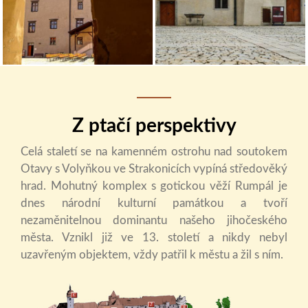
Z ptačí perspektivy
Celá staletí se na kamenném ostrohu nad soutokem
Otavy s Volyňkou ve Strakonicích vypíná středověký
hrad. Mohutný komplex s gotickou věží Rumpál je
dnes národní kulturní památkou a tvoří
nezaměnitelnou dominantu našeho jihočeského
města. Vznikl již ve 13. století a nikdy nebyl
uzavřeným objektem, vždy patřil k městu a žil s ním.