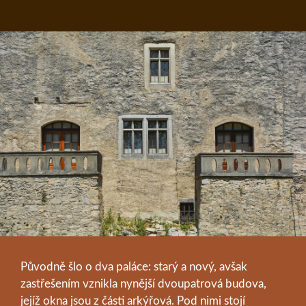
Původně šlo o dva paláce: starý a nový, avšak
zastřešením vznikla nynější dvoupatrová budova,
jejíž okna jsou z části arkýřová. Pod nimi stojí