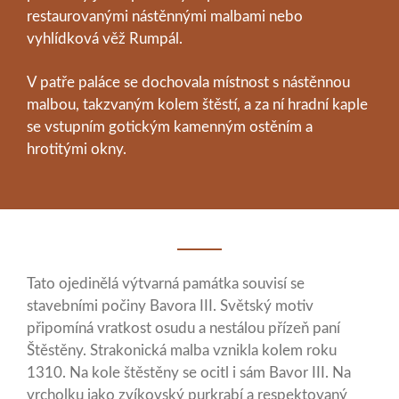
restaurovanými nástěnnými malbami nebo
vyhlídková věž Rumpál.
V patře paláce se dochovala místnost s nástěnnou
malbou, takzvaným kolem štěstí, a za ní hradní kaple
se vstupním gotickým kamenným ostěním a
hrotitými okny.
Tato ojedinělá výtvarná památka souvisí se
stavebními počiny Bavora III. Světský motiv
připomíná vratkost osudu a nestálou přízeň paní
Štěstěny. Strakonická malba vznikla kolem roku
1310. Na kole štěstěny se ocitl i sám Bavor III. Na
vrcholku jako zvíkovský purkrabí a respektovaný