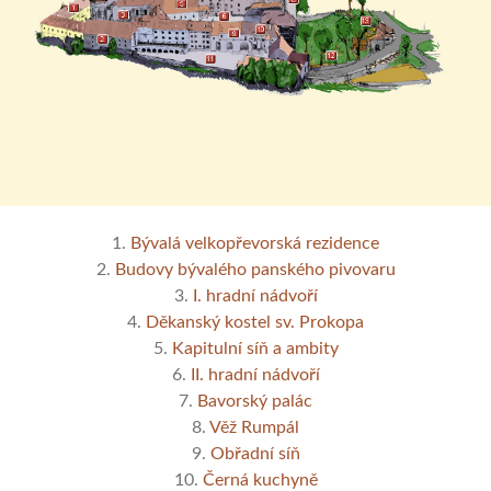
1.
Bývalá velkopřevorská rezidence
2.
Budovy bývalého panského pivovaru
3.
I. hradní nádvoří
4.
Děkanský kostel sv. Prokopa
5.
Kapitulní síň a ambity
6.
II. hradní nádvoří
7.
Bavorský palác
8.
Věž Rumpál
9.
Obřadní síň
10.
Černá kuchyně