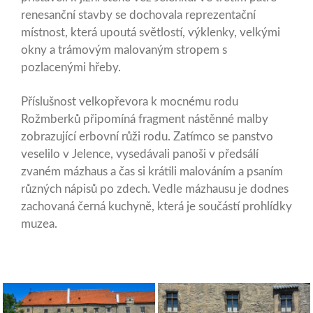
renesanční stavby se dochovala reprezentační
místnost, která upoutá světlostí, výklenky, velkými
okny a trámovým malovaným stropem s
pozlacenými hřeby.
Příslušnost velkopřevora k mocnému rodu
Rožmberků připomíná fragment nástěnné malby
zobrazující erbovní růži rodu. Zatímco se panstvo
veselilo v Jelence, vysedávali panoši v předsálí
zvaném mázhaus a čas si krátili malováním a psaním
různých nápisů po zdech. Vedle mázhausu je dodnes
zachovaná černá kuchyně, která je součástí prohlídky
muzea.