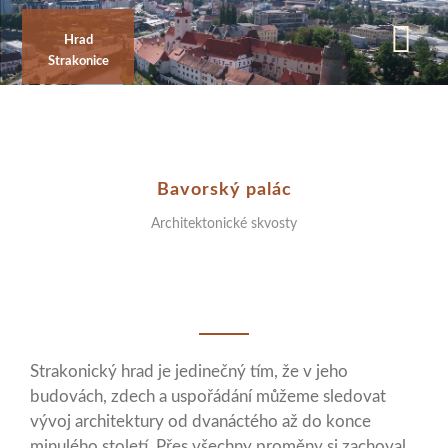
Přejít
k
Hrad
Strakonice
hlavnímu
obsahu
Bavorský palác
Architektonické skvosty
Strakonický hrad je jedinečný tím, že v jeho
budovách, zdech a uspořádání můžeme sledovat
vývoj architektury od dvanáctého až do konce
minulého století. Přes všechny proměny si zachoval