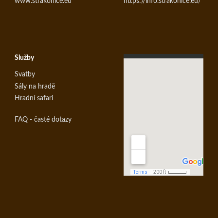
www.strakonice.eu
https://info.strakonice.eu/
Služby
Svatby
Sály na hradě
Hradní safari
FAQ - časté dotazy