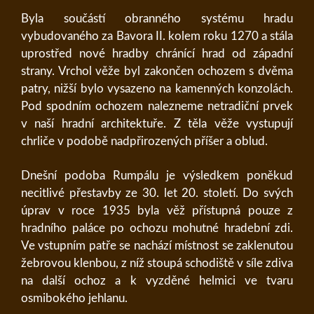
Byla součástí obranného systému hradu
vybudovaného za Bavora II. kolem roku 1270 a stála
uprostřed nové hradby chránící hrad od západní
strany. Vrchol věže byl zakončen ochozem s dvěma
patry, nižší bylo vysazeno na kamenných konzolách.
Pod spodním ochozem nalezneme netradiční prvek
v naší hradní architektuře. Z těla věže vystupují
chrliče v podobě nadpřirozených příšer a oblud.
Dnešní podoba Rumpálu je výsledkem poněkud
necitlivé přestavby ze 30. let 20. století. Do svých
úprav v roce 1935 byla věž přístupná pouze z
hradního paláce po ochozu mohutné hradební zdi.
Ve vstupním patře se nachází místnost se zaklenutou
žebrovou klenbou, z níž stoupá schodiště v síle zdiva
na další ochoz a k vyzděné helmici ve tvaru
osmibokého jehlanu.