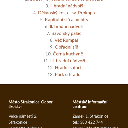
3.
I. hradní nádvoří
4.
Děkanský kostel sv. Prokopa
5.
Kapitulní síň a ambity
6.
II. hradní nádvoří
7.
Bavorský palác
8.
Věž Rumpál
9.
Obřadní síň
10.
Černá kuchyně
11.
III. hradní nádvoří
12.
Hradní safari
13.
Park u hradu
Město Strakonice, Odbor
Městské informační
školství
centrum
Velké náměstí 2,
Zámek 1, Strakonice
Strakonice
tel.: 380 422 744