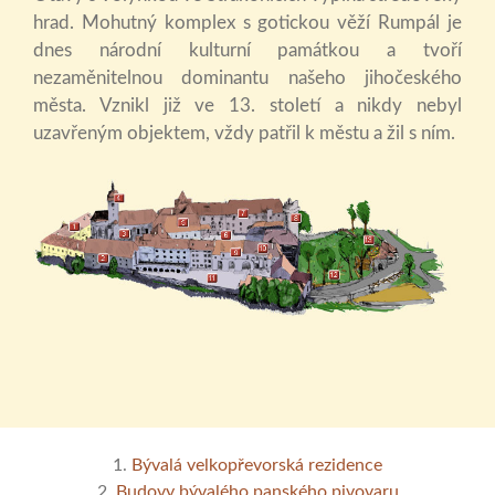
hrad. Mohutný komplex s gotickou věží Rumpál je
dnes národní kulturní památkou a tvoří
nezaměnitelnou dominantu našeho jihočeského
města. Vznikl již ve 13. století a nikdy nebyl
uzavřeným objektem, vždy patřil k městu a žil s ním.
1.
Bývalá velkopřevorská rezidence
2.
Budovy bývalého panského pivovaru