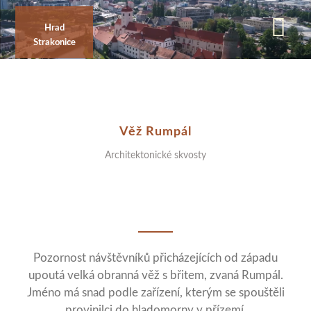
Přejít
k
Hrad
Strakonice
hlavnímu
obsahu
Věž Rumpál
Architektonické skvosty
Pozornost návštěvníků přicházejících od západu
upoutá velká obranná věž s břitem, zvaná Rumpál.
Jméno má snad podle zařízení, kterým se spouštěli
provinilci do hladomorny v přízemí.