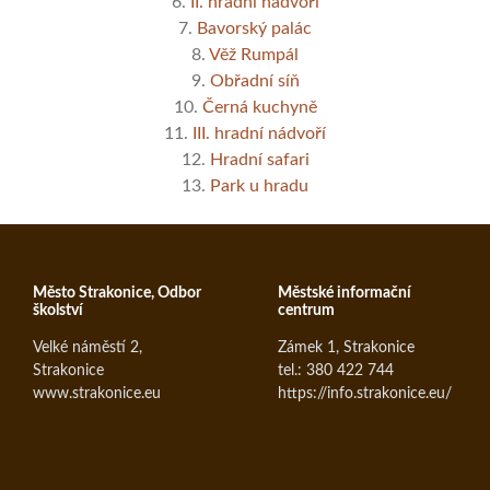
6.
II. hradní nádvoří
7.
Bavorský palác
8.
Věž Rumpál
9.
Obřadní síň
10.
Černá kuchyně
11.
III. hradní nádvoří
12.
Hradní safari
13.
Park u hradu
Město Strakonice, Odbor
Městské informační
školství
centrum
Velké náměstí 2,
Zámek 1, Strakonice
Strakonice
tel.: 380 422 744
www.strakonice.eu
https://info.strakonice.eu/