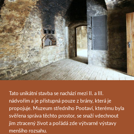
Tato unikátní stavba se nachází mezi II. a III.
nádvořím a je přístupná pouze z brány, která je
propojuje. Muzeum středního Pootaví, kterému byla
svěřena správa těchto prostor, se snaží vdechnout
jim ztracený život a pořádá zde výtvarné výstavy
menšího rozsahu.