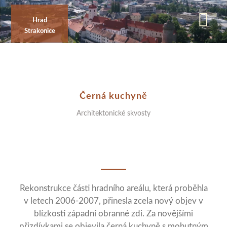
Přejít
k
Hrad
Strakonice
hlavnímu
obsahu
Černá kuchyně
Architektonické skvosty
Rekonstrukce části hradního areálu, která proběhla
v letech 2006-2007, přinesla zcela nový objev v
blízkosti západní obranné zdi. Za novějšími
přizdívkami se objevila černá kuchyně s mohutným