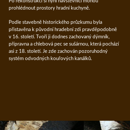
Po rekonstrukci si nyní návštěvníci mohou
prohlédnout prostory hradní kuchyně.
Podle stavebně historického průzkumu byla
přistavěna k původní hradební zdi pravděpodobně
v 16. století. Tvoří ji dodnes zachovaný dýmník,
přípravna a chlebová pec se sušárnou, která pochází
asi z 18. století. Je zde zachován pozoruhodný
systém odvodných kouřových kanálků.